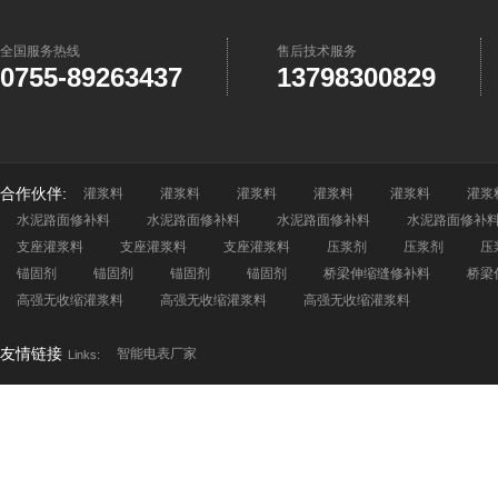
全国服务热线
售后技术服务
0755-89263437
13798300829
合作伙伴:
灌浆料
灌浆料
灌浆料
灌浆料
灌浆料
灌浆
水泥路面修补料
水泥路面修补料
水泥路面修补料
水泥路面修补
支座灌浆料
支座灌浆料
支座灌浆料
压浆剂
压浆剂
压
锚固剂
锚固剂
锚固剂
锚固剂
桥梁伸缩缝修补料
桥梁
高强无收缩灌浆料
高强无收缩灌浆料
高强无收缩灌浆料
友情链接
智能电表厂家
Links: